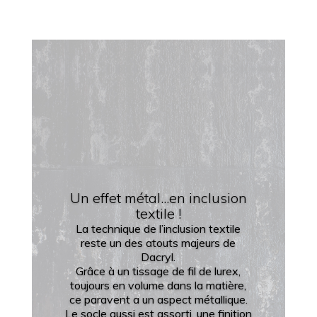
Un effet métal...en inclusion
textile !
La technique de l’inclusion textile
reste un des atouts majeurs de
Dacryl.
Grâce à un tissage de fil de lurex,
toujours en volume dans la matière,
ce paravent a un aspect métallique.
Le socle aussi est assorti, une finition