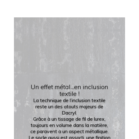
Un effet métal...en inclusion
textile !
La technique de l’inclusion textile
reste un des atouts majeurs de
Dacryl.
Grâce à un tissage de fil de lurex,
toujours en volume dans la matière,
ce paravent a un aspect métallique.
Le socle aussi est assorti, une finition