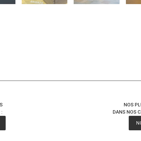
S
NOS PL
:
DANS NOS C
N