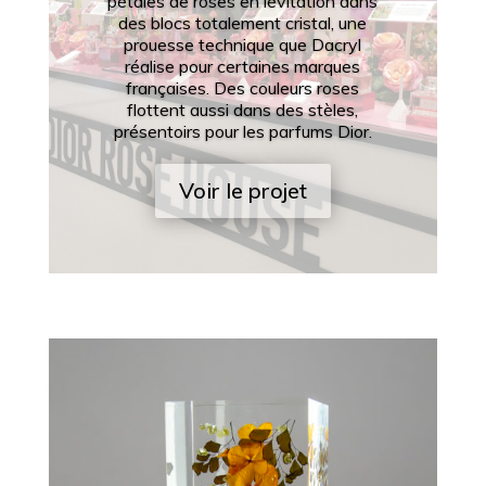
pétales de roses en lévitation dans
des blocs totalement cristal, une
prouesse technique que Dacryl
réalise pour certaines marques
françaises. Des couleurs roses
flottent aussi dans des stèles,
présentoirs pour les parfums Dior.
Voir le projet