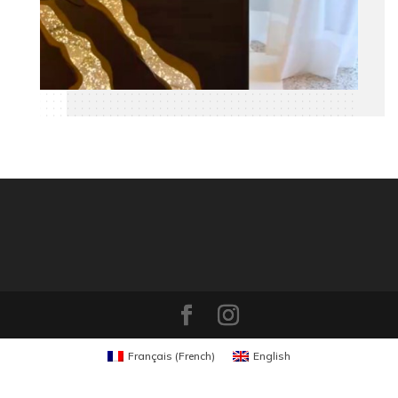
Français
(
French
)
English