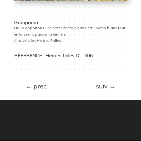
Groupama.
Nous apportons une note végétale dans cet univers blanc tout
en laissant passer la lumière
à travers les Herbes Folles.
RÉFÉRENCE : Herbes folles D – 006
←
prec
suiv
→