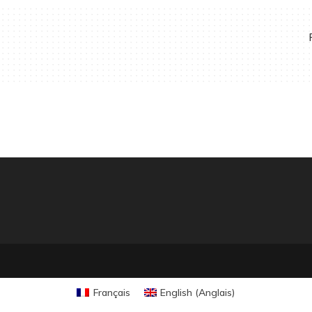
Français
English
(
Anglais
)